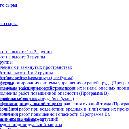
го сырья
ого сырья
т на высоте 1 и 2 группы
от на высоте 3 группы
группы
ниченных и замкнутых пространствах
от на высоте 1 и 2 группы
требований охраны труда (все буквы)
от на высоте 3 группы
 функционирования системы управления охраной труда (Програ
 группы
олнения работ при воздействии вредных и (или) опасных произ
ниченных и замкнутых пространствах
олнения работ повышенной опасности (Программа В).
бований охраны труда
требований охраны труда (все буквы)
редств индивидуальной защиты
 функционирования системы управления охраной труда (Програ
ety Days)
олнения работ при воздействии вредных и (или) опасных произ
зации
полнения работ повышенной опасности (Программа В).
ации чрезвычайных ситуаций
ебований охраны труда
редств индивидуальной защиты