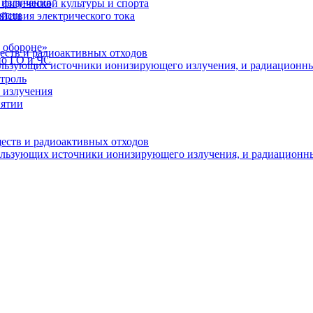
 излучения
физической культуры и спорта
иятии
йствия электрического тока
 обороне»
еств и радиоактивных отходов
по ГО и ЧС
пользующих источники ионизирующего излучения, и радиационн
троль
 излучения
иятии
ществ и радиоактивных отходов
пользующих источники ионизирующего излучения, и радиационн