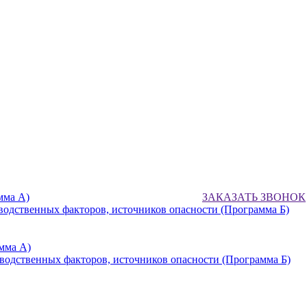
мма А)
ЗАКАЗАТЬ ЗВОНОК
водственных факторов, источников опасности (Программа Б)
мма А)
водственных факторов, источников опасности (Программа Б)