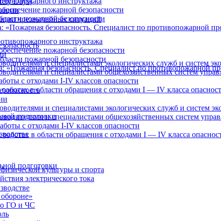
отивопожарного инструктажа
ety Days)
обеспечение пожарной безопасности
зации
бласти пожарной безопасности
ации чрезвычайных ситуаций
: «Пожарная безопасность. Специалист по противопожарной п
отивопожарного инструктажа
езопасность
обеспечение пожарной безопасности
ии
бласти пожарной безопасности
оводителями и специалистами экологических служб и систем эк
а: «Пожарная безопасность. Специалист по противопожарной п
ководителями и специалистами общехозяйственных систем управ
боты с отходами I-IV классов опасности
работах в области обращения с отходами I — IV класса опаснос
езопасность
ии
оводителями и специалистами экологических служб и систем эк
ьной подготовки
ководителями и специалистами общехозяйственных систем упра
аботы с отходами I-IV классов опасности
зводстве
 работах в области обращения с отходами I — IV класса опаснос
ьной подготовки
физической культуры и спорта
йствия электрического тока
зводстве
 обороне»
по ГО и ЧС
оль