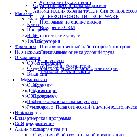
Аутсорсинг бухгалтерии
Оценка профессиональных рисков
Технологические карты
Автоматизация охраны труда и бизнес процессов
Магазин
АС БЕЗОПАСНОСТИ – SOFTWARE
Журналы
Программа по оценке рисков
Книги
Внедрение CRM
Программы
Игры
Экологические услуги
Товары
Лаборатория
Франшиза
Производственный лабораторной контроль
Партнерская программа
Специальная оценка условий труда
О компании
Другие услуги
Об организации
Аутсорсинг бухгалтерии
Сведения об образовательной организации
Технологические карты
Вакансии
Контакты
Магазин
Офисы
Журналы
Документация
Книги
Образование
Программы
Платные образовательные услуги
Игры
Руководство. Педагогический (научно-педагогическ
Товары
Новости
Франшиза
Блог
Партнерская программа
Спецпредложение
О компании
Акция месяца
Об организации
Сведения об образовательной организации