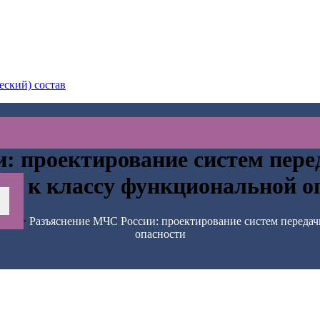
еский) состав
: проектирование систем пере
но к классу функциональной о
ть
>
Разъяснение МЧС России: проектирование систем передач
опасности