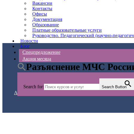
Вакансии
Контакты
Офисы
Документация
Образование
Платные образовательные услуги
Руководство. Педагогический (научно-педагогич
Новости
Блог
Спецпредложение
Акция месяца
Разъяснение МЧС России
привяза
Search for:
Search Button
АС Безопасности
>
Новости
>
Пожарная безопаснос