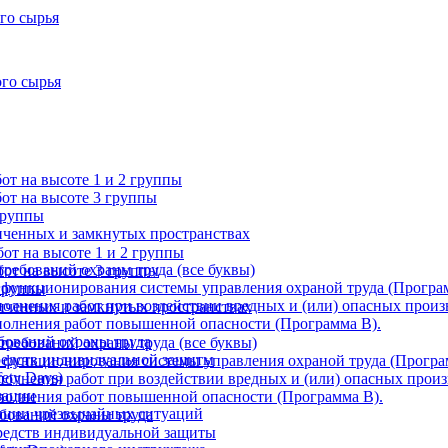
го сырья
ого сырья
т на высоте 1 и 2 группы
от на высоте 3 группы
группы
ниченных и замкнутых пространствах
от на высоте 1 и 2 группы
требований охраны труда (все буквы)
от на высоте 3 группы
 функционирования системы управления охраной труда (Програ
 группы
олнения работ при воздействии вредных и (или) опасных произ
ниченных и замкнутых пространствах
олнения работ повышенной опасности (Программа В).
бований охраны труда
требований охраны труда (все буквы)
редств индивидуальной защиты
 функционирования системы управления охраной труда (Програ
ety Days)
олнения работ при воздействии вредных и (или) опасных произ
зации
полнения работ повышенной опасности (Программа В).
ации чрезвычайных ситуаций
ебований охраны труда
редств индивидуальной защиты