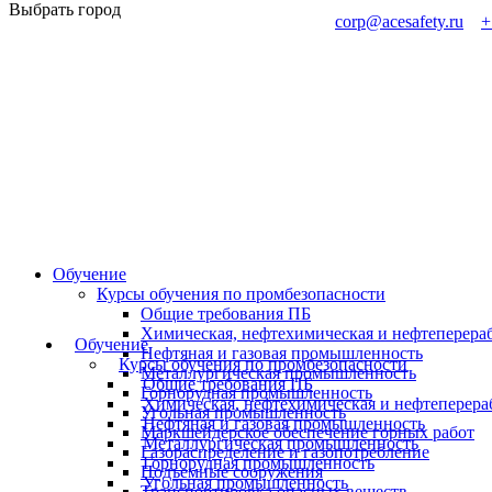
Выбрать город
corp@acesafety.ru
+
Обучение
Курсы обучения по промбезопасности
Общие требования ПБ
Химическая, нефтехимическая и нефтеперер
Обучение
Нефтяная и газовая промышленность
Курсы обучения по промбезопасности
Металлургическая промышленность
Общие требования ПБ
Горнорудная промышленность
Химическая, нефтехимическая и нефтепере
Угольная промышленность
Нефтяная и газовая промышленность
Маркшейдерское обеспечение горных работ
Металлургическая промышленность
Газораспределение и газопотребление
Горнорудная промышленность
Подъемные сооружения
Угольная промышленность
Транспортировка опасных веществ