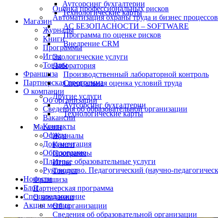
Аутсорсинг бухгалтерии
Оценка профессиональных рисков
Технологические карты
Автоматизация охраны труда и бизнес процессов
Магазин
АС БЕЗОПАСНОСТИ – SOFTWARE
Журналы
Программа по оценке рисков
Книги
Внедрение CRM
Программы
Игры
Экологические услуги
Товары
Лаборатория
Франшиза
Производственный лабораторной контроль
Партнерская программа
Специальная оценка условий труда
О компании
Другие услуги
Об организации
Аутсорсинг бухгалтерии
Сведения об образовательной организации
Технологические карты
Вакансии
Контакты
Магазин
Офисы
Журналы
Документация
Книги
Образование
Программы
Платные образовательные услуги
Игры
Руководство. Педагогический (научно-педагогическ
Товары
Новости
Франшиза
Блог
Партнерская программа
Спецпредложение
О компании
Акция месяца
Об организации
Сведения об образовательной организации