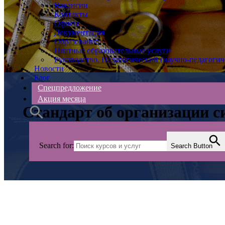
Вакансии
Контакты
Офисы
Документация
Образование
Платные образовательные услуги
Руководство. Педагогический (научно-педагогич
Новости
Блог
Спецпредложение
Акция месяца
Стандарт об организации с
Search for:
Search Button
АС Безопасности
>
Новости
>
охрана