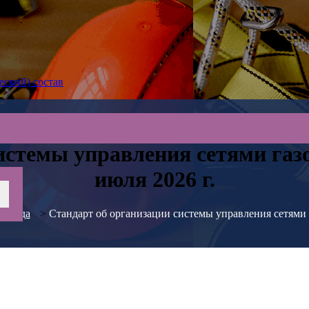
еский) состав
истемы управления сетями газо
июля 2026 г.
 труда
>
Стандарт об организации системы управления сетями г