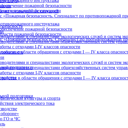
отивопожарного инструктажа
ety Days)
обеспечение пожарной безопасности
зации
бласти пожарной безопасности
ации чрезвычайных ситуаций
: «Пожарная безопасность. Специалист по противопожарной п
отивопожарного инструктажа
езопасность
обеспечение пожарной безопасности
ии
бласти пожарной безопасности
оводителями и специалистами экологических служб и систем эк
а: «Пожарная безопасность. Специалист по противопожарной п
ководителями и специалистами общехозяйственных систем управ
боты с отходами I-IV классов опасности
работах в области обращения с отходами I — IV класса опаснос
езопасность
ии
оводителями и специалистами экологических служб и систем эк
ьной подготовки
ководителями и специалистами общехозяйственных систем упра
аботы с отходами I-IV классов опасности
зводстве
 работах в области обращения с отходами I — IV класса опаснос
ьной подготовки
физической культуры и спорта
йствия электрического тока
зводстве
 обороне»
по ГО и ЧС
оль