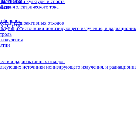
 излучения
физической культуры и спорта
иятии
йствия электрического тока
 обороне»
еств и радиоактивных отходов
по ГО и ЧС
пользующих источники ионизирующего излучения, и радиационн
троль
 излучения
иятии
ществ и радиоактивных отходов
пользующих источники ионизирующего излучения, и радиационн