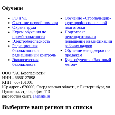
Обучение
ГО и ЧС
Обучение «Стропальщик»
Оказание первой помощи
курс профессиональной
Охрана труда
подготовки
Курсы обучения по
Подготовка,
промбезопасности
переподготовка и
Электробезопасность
повышение квалификации
Радиационная
рабочих кадров
безопасность и
Обучение менеджеров по
радиационный контроль
продажам
Экологическая
Курс обучения «Вахтовый
безопасность
метод»
ООО "АС Безопасности"
ИНН - 6686127898
КПП - 667101001
Юр.адрес - 620000, Свердловская область, г Екатеринбург, ул
Пушкина, стр. 9а, офис 113
разработка сайта
agensite.ru
Выберите ваш регион из списка