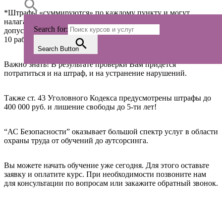
*Штрафы «суммируются» по каждому пункту и могут
налагаться «за каждого работника»: например, если вы
Search for:
допустили к работе без медицинских осмотров или обучений
10 работников, размер штрафа может составить 1 300 000 руб.
Search Button
Важно знать! В результате проверки Вам придется
потратиться и на штраф, и на устранение нарушений.
Также ст. 43 Уголовного Кодекса предусмотрены штрафы до
400 000 руб. и лишение свободы до 5-ти лет!
“АС Безопасности” оказывает большой спектр услуг в области
охраны труда от обучений до аутсорсинга.
Вы можете начать обучение уже сегодня. Для этого оставьте
заявку и оплатите курс. При необходимости позвоните нам
для консультации по вопросам или закажите обратный звонок.