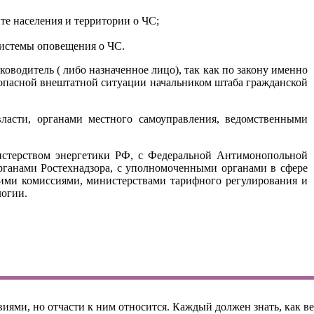
те населения и территории о ЧС;
системы оповещения о ЧС.
оводитель ( либо назначенное лицо), так как по закону именно
я опасной внештатной ситуации начальником штаба гражданской
ласти, органами местного самоуправления, ведомственными
истерством энергетики РФ, с Федеральной Антимонопольной
рганами Ростехнадзора, с уполномоченными органами в сфере
ими комиссиями, министерствами тарифного регулирования и
логии.
иями, но отчасти к ним относится. Каждый должен знать, как в