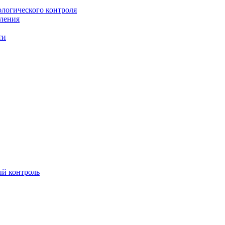
ологического контроля
вления
ти
ый контроль