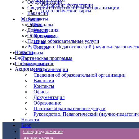
Об организации
Аутсорсинг бухгалтерии
Сведения об образовательной организации
Технологические карты
Вакансии
Контакты
Магазин
Офисы
Журналы
Документация
Книги
Образование
Программы
Платные образовательные услуги
Игры
Руководство. Педагогический (научно-педагогическ
Товары
Новости
Франшиза
Блог
Партнерская программа
Спецпредложение
О компании
Акция месяца
Об организации
Сведения об образовательной организации
Вакансии
Контакты
Офисы
Документация
Образование
Платные образовательные услуги
Руководство. Педагогический (научно-педагогич
Новости
Блог
Спецпредложение
Акция месяца