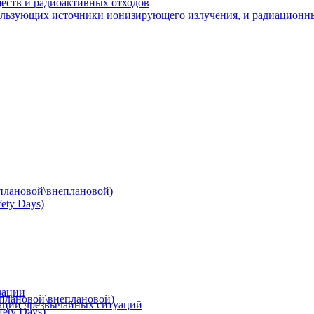
ществ и радиоактивных отходов
пользующих источники ионизирующего излучения, и радиационн
(плановой\внеплановой)
ety Days)
зации
(плановой\внеплановой)
ации чрезвычайных ситуаций
ety Days)