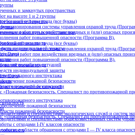
группы
ниченных и замкнутых пространствах
от на высоте 1 и 2 группы
требований охраны труда (все буквы)
от на высоте 3 группы
 функционирования системы управления охраной труда (Програ
 группы
олнения работ при воздействии вредных и (или) опасных произ
ниченных и замкнутых пространствах
олнения работ повышенной опасности (Программа В).
бований охраны труда
требований охраны труда (все буквы)
редств индивидуальной защиты
 функционирования системы управления охраной труда (Програ
ety Days)
олнения работ при воздействии вредных и (или) опасных произ
зации
полнения работ повышенной опасности (Программа В).
ации чрезвычайных ситуаций
ебований охраны труда
редств индивидуальной защиты
отивопожарного инструктажа
ety Days)
обеспечение пожарной безопасности
зации
бласти пожарной безопасности
ации чрезвычайных ситуаций
: «Пожарная безопасность. Специалист по противопожарной п
отивопожарного инструктажа
езопасность
обеспечение пожарной безопасности
ии
бласти пожарной безопасности
оводителями и специалистами экологических служб и систем эк
а: «Пожарная безопасность. Специалист по противопожарной п
ководителями и специалистами общехозяйственных систем управ
боты с отходами I-IV классов опасности
работах в области обращения с отходами I — IV класса опаснос
езопасность