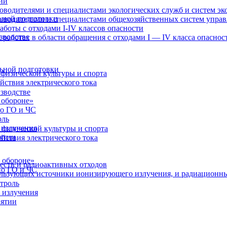
ии
оводителями и специалистами экологических служб и систем эк
ьной подготовки
ководителями и специалистами общехозяйственных систем упра
аботы с отходами I-IV классов опасности
зводстве
 работах в области обращения с отходами I — IV класса опаснос
ьной подготовки
физической культуры и спорта
йствия электрического тока
зводстве
 обороне»
по ГО и ЧС
оль
 излучения
физической культуры и спорта
иятии
йствия электрического тока
 обороне»
еств и радиоактивных отходов
по ГО и ЧС
пользующих источники ионизирующего излучения, и радиационн
троль
 излучения
иятии