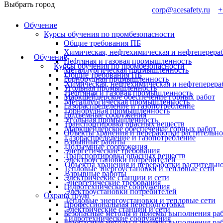
Выбрать город
corp@acesafety.ru
+
Обучение
Курсы обучения по промбезопасности
Общие требования ПБ
Химическая, нефтехимическая и нефтеперер
Обучение
Нефтяная и газовая промышленность
Курсы обучения по промбезопасности
Металлургическая промышленность
Общие требования ПБ
Горнорудная промышленность
Химическая, нефтехимическая и нефтепере
Угольная промышленность
Нефтяная и газовая промышленность
Маркшейдерское обеспечение горных работ
Металлургическая промышленность
Газораспределение и газопотребление
Горнорудная промышленность
Подъемные сооружения
Угольная промышленность
Транспортировка опасных веществ
Маркшейдерское обеспечение горных работ
Объекты хранения и переработки растительно
Газораспределение и газопотребление
Взрывные работы
Подъемные сооружения
Энергетические требования
Транспортировка опасных веществ
Электроустановки потребителей
Объекты хранения и переработки растительн
Тепловые энергоустановки и тепловые сети
Взрывные работы
Электрические станции и сети
Энергетические требования
Гидротехнические сооружения
Электроустановки потребителей
Охрана труда
Тепловые энергоустановки и тепловые сети
Профессиональная переподготовка
Электрические станции и сети
Безопасные методы и приемы выполнения рабо
Гидротехнические сооружения
Безопасные методы и приемы выполнения раб