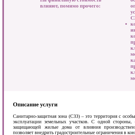
влияют, помимо прочего:
о
у
С
к
и
к
п
к
м
к
п
к
м
Описание услуги
Санитарно-защитная зона (СЗЗ) – это территория с особ
эксплуатации земельных участков. С одной стороны, 
защищающей жилые дома от влияния производствен
позволяет внедрить градостроительные ограничения в кон