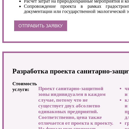
Расчет затрат на природоохранные мероприятия и 
Сопровождение проекта в рамках градострои
документации или государственной экологической э
ОТПРАВИТЬ ЗАЯВКУ
Разработка проекта санитарно-защи
Стоимость
Проект санитарно-защитной
ч
услуги:
зоны индивидуален в каждом
и
случае, потому что не
к
существует двух абсолютно
и
одинаковых предприятий.
п
Соответственно, цена также
д
отличается от проекта к проекту.
г
На финальную стоимость
о