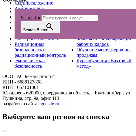
Спецпредложение
Акция месяца
ГО и ЧС
Обучение «Стропальщик»
Оказание первой помощи
курс профессиональной
Search for:
Охрана труда
подготовки
Курсы обучения по
Подготовка,
Search Button
промбезопасности
переподготовка и
Электробезопасность
повышение квалификации
Радиационная
рабочих кадров
безопасность и
Обучение менеджеров по
радиационный контроль
продажам
Экологическая
Курс обучения «Вахтовый
безопасность
метод»
ООО "АС Безопасности"
ИНН - 6686127898
КПП - 667101001
Юр.адрес - 620000, Свердловская область, г Екатеринбург, ул
Пушкина, стр. 9а, офис 113
разработка сайта
agensite.ru
Выберите ваш регион из списка