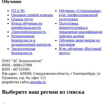
Обучение
ГО и ЧС
Обучение «Стропальщик»
Оказание первой помощи
курс профессиональной
Охрана труда
подготовки
Курсы обучения по
Подготовка,
промбезопасности
переподготовка и
Электробезопасность
повышение квалификации
Радиационная
рабочих кадров
безопасность и
Обучение менеджеров по
радиационный контроль
продажам
Экологическая
Курс обучения «Вахтовый
безопасность
метод»
ООО "АС Безопасности"
ИНН - 6686127898
КПП - 667101001
Юр.адрес - 620000, Свердловская область, г Екатеринбург, ул
Пушкина, стр. 9а, офис 113
разработка сайта
agensite.ru
Выберите ваш регион из списка