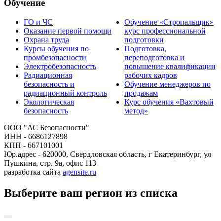
Обучение
ГО и ЧС
Обучение «Стропальщик»
Оказание первой помощи
курс профессиональной
Охрана труда
подготовки
Курсы обучения по
Подготовка,
промбезопасности
переподготовка и
Электробезопасность
повышение квалификации
Радиационная
рабочих кадров
безопасность и
Обучение менеджеров по
радиационный контроль
продажам
Экологическая
Курс обучения «Вахтовый
безопасность
метод»
ООО "АС Безопасности"
ИНН - 6686127898
КПП - 667101001
Юр.адрес - 620000, Свердловская область, г Екатеринбург, ул
Пушкина, стр. 9а, офис 113
разработка сайта
agensite.ru
Выберите ваш регион из списка