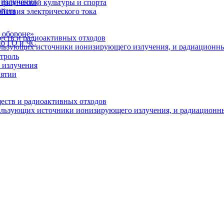
 излучения
физической культуры и спорта
иятии
йствия электрического тока
 обороне»
еств и радиоактивных отходов
по ГО и ЧС
пользующих источники ионизирующего излучения, и радиационн
троль
 излучения
иятии
ществ и радиоактивных отходов
пользующих источники ионизирующего излучения, и радиационн