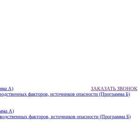
мма А)
ЗАКАЗАТЬ ЗВОНОК
водственных факторов, источников опасности (Программа Б)
мма А)
водственных факторов, источников опасности (Программа Б)