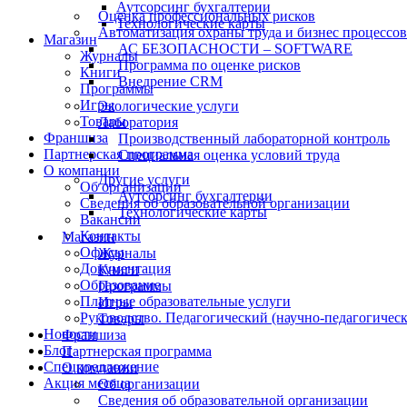
Аутсорсинг бухгалтерии
Оценка профессиональных рисков
Технологические карты
Автоматизация охраны труда и бизнес процессов
Магазин
АС БЕЗОПАСНОСТИ – SOFTWARE
Журналы
Программа по оценке рисков
Книги
Внедрение CRM
Программы
Игры
Экологические услуги
Товары
Лаборатория
Франшиза
Производственный лабораторной контроль
Партнерская программа
Специальная оценка условий труда
О компании
Другие услуги
Об организации
Аутсорсинг бухгалтерии
Сведения об образовательной организации
Технологические карты
Вакансии
Контакты
Магазин
Офисы
Журналы
Документация
Книги
Образование
Программы
Платные образовательные услуги
Игры
Руководство. Педагогический (научно-педагогическ
Товары
Новости
Франшиза
Блог
Партнерская программа
Спецпредложение
О компании
Акция месяца
Об организации
Сведения об образовательной организации