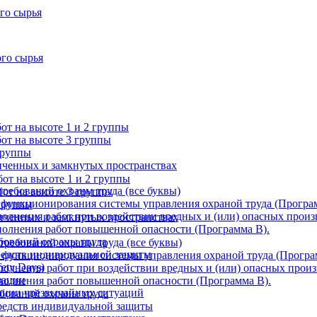
го сырья
ого сырья
т на высоте 1 и 2 группы
от на высоте 3 группы
группы
ниченных и замкнутых пространствах
от на высоте 1 и 2 группы
требований охраны труда (все буквы)
от на высоте 3 группы
 функционирования системы управления охраной труда (Програ
 группы
олнения работ при воздействии вредных и (или) опасных произ
ниченных и замкнутых пространствах
олнения работ повышенной опасности (Программа В).
бований охраны труда
требований охраны труда (все буквы)
редств индивидуальной защиты
 функционирования системы управления охраной труда (Програ
ety Days)
олнения работ при воздействии вредных и (или) опасных произ
зации
полнения работ повышенной опасности (Программа В).
ации чрезвычайных ситуаций
ебований охраны труда
редств индивидуальной защиты