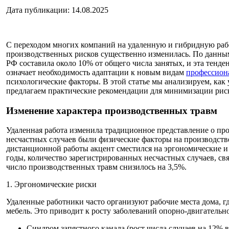
Дата публикации: 14.08.2025
С переходом многих компаний на удаленную и гибридную рабо
производственных рисков существенно изменилась. По данным
РФ составила около 10% от общего числа занятых, и эта тенде
означает необходимость адаптации к новым видам
профессион
психологические факторы. В этой статье мы анализируем, как 
предлагаем практические рекомендации для минимизации рис
Изменение характера производственных травм
Удаленная работа изменила традиционное представление о п
несчастных случаев были физические факторы на производстве
дистанционной работы акцент сместился на эргономические и
годы, количество зарегистрированных несчастных случаев, св
число производственных травм снизилось на 3,5%.
1. Эргономические риски
Удаленные работники часто организуют рабочие места дома, г
мебель. Это приводит к росту заболеваний опорно-двигательно
Синдром запястного канала (рост числа случаев на 12% в