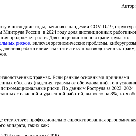
Автор
ту в последние годы, начиная с пандемии COVID-19, структура
 Минтруда России, в 2024 году доля дистанционных работнико
нция продолжает расти. Для специалистов по охране труда это
альных рисков
, включая эргономические проблемы, киберугрозы
удаленная работа влияет на статистику производственных травм,
ков.
роизводственных травмах. Если раньше основными причинами
нных объектах (падения, травмы от оборудования), то в услови
 психоэмоциональные риски. По данным Роструда за 2023–2024
язанных с офисной и удаленной работой, выросло на 8%, хотя об
де отсутствует профессионально спроектированная эргономична
го аппарата, таких как:
 2024 году, по данным СФР).