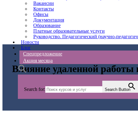
Вакансии
Контакты
Офисы
Документация
Образование
Платные образовательные услуги
Руководство. Педагогический (научно-педагогич
Новости
Блог
Спецпредложение
Акция месяца
Влияние удаленной работы 
Search for:
Search Button
АС Безопасности
>
Блог
>
Охрана труда
>