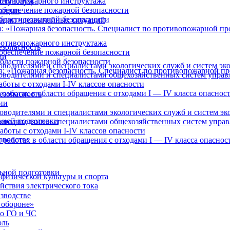
отивопожарного инструктажа
ety Days)
обеспечение пожарной безопасности
зации
бласти пожарной безопасности
ации чрезвычайных ситуаций
: «Пожарная безопасность. Специалист по противопожарной п
отивопожарного инструктажа
езопасность
обеспечение пожарной безопасности
ии
бласти пожарной безопасности
оводителями и специалистами экологических служб и систем эк
а: «Пожарная безопасность. Специалист по противопожарной п
ководителями и специалистами общехозяйственных систем управ
боты с отходами I-IV классов опасности
работах в области обращения с отходами I — IV класса опаснос
езопасность
ии
оводителями и специалистами экологических служб и систем эк
ьной подготовки
ководителями и специалистами общехозяйственных систем упра
аботы с отходами I-IV классов опасности
зводстве
 работах в области обращения с отходами I — IV класса опаснос
ьной подготовки
физической культуры и спорта
йствия электрического тока
зводстве
 обороне»
по ГО и ЧС
оль