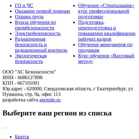
ГО и ЧС
Обучение «Стропальщик»
Оказание первой помощи
курс профессиональной
Охрана труда
подготовки
Курсы обучения по
Подготовка,
промбезопасности
переподготовка и
Электробезопасность
повышение квалификации
Радиационная
рабочих кадров
безопасность и
Обучение менеджеров по
радиационный контроль
продажам
Экологическая
Курс обучения «Вахтовый
безопасность
метод»
ООО "АС Безопасности"
ИНН - 6686127898
КПП - 667101001
Юр.адрес - 620000, Свердловская область, г Екатеринбург, ул
Пушкина, стр. 9а, офис 113
разработка сайта
agensite.ru
Выберите ваш регион из списка
Братск