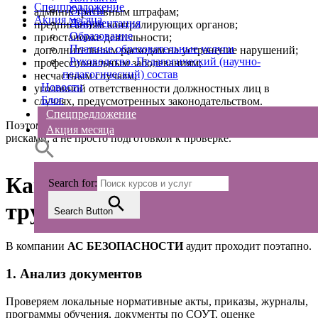
Спецпредложение
Офисы
административным штрафам;
Акция месяца
Документация
предписаниям контролирующих органов;
Образование
приостановке деятельности;
Платные образовательные услуги
дополнительным расходам на устранение нарушений;
Руководство. Педагогический (научно-
профессиональным заболеваниям;
педагогический) состав
несчастным случаям;
Новости
уголовной ответственности должностных лиц в
Блог
случаях, предусмотренных законодательством.
Спецпредложение
Поэтому аудит становится инструментом управления
Акция месяца
рисками, а не просто подготовкой к проверке.
Как проходит аудит охраны
Search for:
труда
Search Button
В компании
АС БЕЗОПАСНОСТИ
аудит проходит поэтапно.
1. Анализ документов
Проверяем локальные нормативные акты, приказы, журналы,
программы обучения, документы по СОУТ, оценке