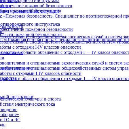
отивопожарного инструктажа
ety Days)
обеспечение пожарной безопасности
зации
бласти пожарной безопасности
ации чрезвычайных ситуаций
: «Пожарная безопасность. Специалист по противопожарной п
отивопожарного инструктажа
езопасность
обеспечение пожарной безопасности
ии
бласти пожарной безопасности
оводителями и специалистами экологических служб и систем эк
а: «Пожарная безопасность. Специалист по противопожарной п
ководителями и специалистами общехозяйственных систем управ
боты с отходами I-IV классов опасности
работах в области обращения с отходами I — IV класса опаснос
езопасность
ии
оводителями и специалистами экологических служб и систем эк
ьной подготовки
ководителями и специалистами общехозяйственных систем упра
аботы с отходами I-IV классов опасности
зводстве
 работах в области обращения с отходами I — IV класса опаснос
ьной подготовки
физической культуры и спорта
йствия электрического тока
зводстве
 обороне»
по ГО и ЧС
оль