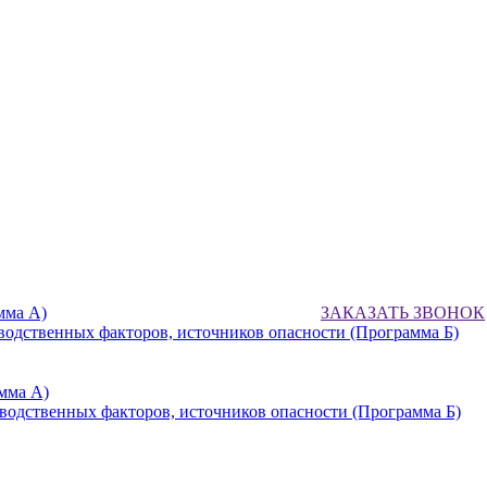
мма А)
ЗАКАЗАТЬ ЗВОНОК
водственных факторов, источников опасности (Программа Б)
мма А)
водственных факторов, источников опасности (Программа Б)