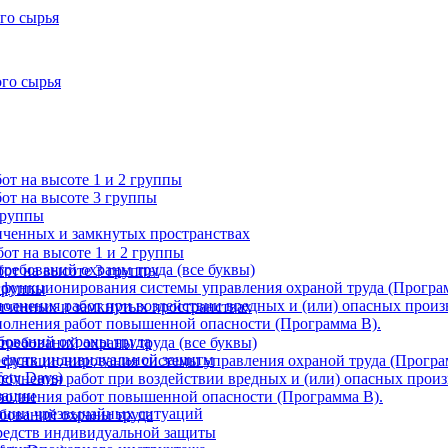
го сырья
ого сырья
т на высоте 1 и 2 группы
от на высоте 3 группы
группы
ниченных и замкнутых пространствах
от на высоте 1 и 2 группы
требований охраны труда (все буквы)
от на высоте 3 группы
 функционирования системы управления охраной труда (Програ
 группы
олнения работ при воздействии вредных и (или) опасных произ
ниченных и замкнутых пространствах
олнения работ повышенной опасности (Программа В).
бований охраны труда
требований охраны труда (все буквы)
редств индивидуальной защиты
 функционирования системы управления охраной труда (Програ
ety Days)
олнения работ при воздействии вредных и (или) опасных произ
зации
полнения работ повышенной опасности (Программа В).
ации чрезвычайных ситуаций
ебований охраны труда
редств индивидуальной защиты