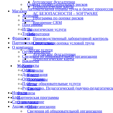
Аутсорсинг бухгалтерии
Оценка профессиональных рисков
Технологические карты
Автоматизация охраны труда и бизнес процессов
Магазин
АС БЕЗОПАСНОСТИ – SOFTWARE
Журналы
Программа по оценке рисков
Книги
Внедрение CRM
Программы
Игры
Экологические услуги
Товары
Лаборатория
Франшиза
Производственный лабораторной контроль
Партнерская программа
Специальная оценка условий труда
О компании
Другие услуги
Об организации
Аутсорсинг бухгалтерии
Сведения об образовательной организации
Технологические карты
Вакансии
Контакты
Магазин
Офисы
Журналы
Документация
Книги
Образование
Программы
Платные образовательные услуги
Игры
Руководство. Педагогический (научно-педагогическ
Товары
Новости
Франшиза
Блог
Партнерская программа
Спецпредложение
О компании
Акция месяца
Об организации
Сведения об образовательной организации