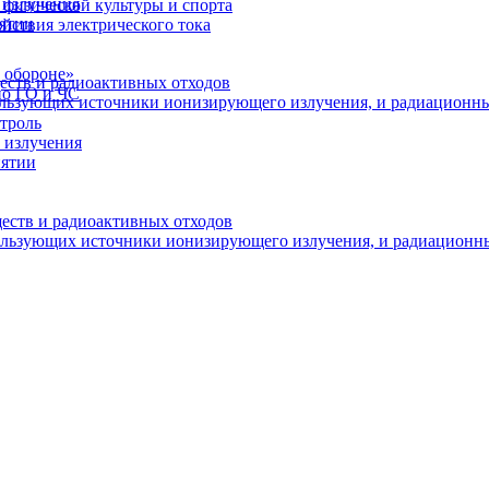
 излучения
физической культуры и спорта
иятии
йствия электрического тока
 обороне»
еств и радиоактивных отходов
по ГО и ЧС
пользующих источники ионизирующего излучения, и радиационн
троль
 излучения
иятии
ществ и радиоактивных отходов
пользующих источники ионизирующего излучения, и радиационн