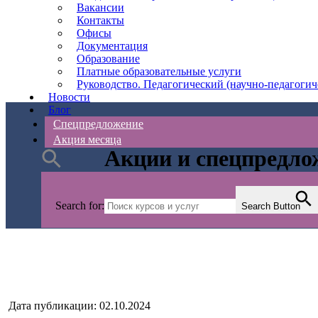
Вакансии
Контакты
Офисы
Документация
Образование
Платные образовательные услуги
Руководство. Педагогический (научно-педагогич
Новости
Блог
Спецпредложение
Акция месяца
Акции и спецпредлож
АС Безопасности
>
Нов
Search for:
Search Button
Дата публикации: 02.10.2024