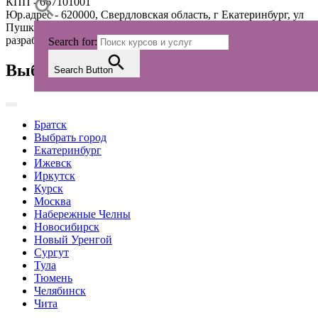
КПП - 667101001
Юр.адрес - 620000, Свердловская область, г Екатеринбург, ул
Пушкина, стр. 9а, офис 113
разработка сайта
agensite.ru
Search for:
Выберите ваш регион из списка
Search Button
Братск
Выбрать город
Екатеринбург
Ижевск
Иркутск
Курск
Москва
Набережные Челны
Новосибирск
Новый Уренгой
Сургут
Тула
Тюмень
Челябинск
Чита