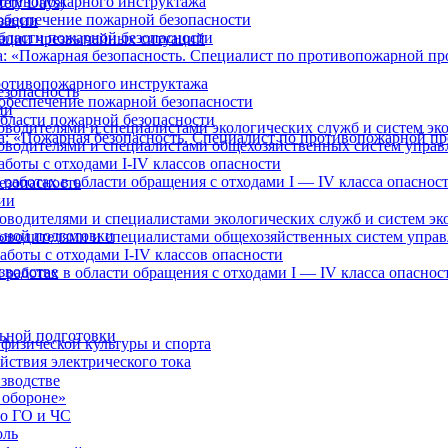
отивопожарного инструктажа
ety Days)
обеспечение пожарной безопасности
зации
бласти пожарной безопасности
ации чрезвычайных ситуаций
: «Пожарная безопасность. Специалист по противопожарной п
отивопожарного инструктажа
езопасность
обеспечение пожарной безопасности
ии
бласти пожарной безопасности
оводителями и специалистами экологических служб и систем эк
а: «Пожарная безопасность. Специалист по противопожарной п
ководителями и специалистами общехозяйственных систем управ
боты с отходами I-IV классов опасности
работах в области обращения с отходами I — IV класса опаснос
езопасность
ии
оводителями и специалистами экологических служб и систем эк
ьной подготовки
ководителями и специалистами общехозяйственных систем упра
аботы с отходами I-IV классов опасности
зводстве
 работах в области обращения с отходами I — IV класса опаснос
ьной подготовки
физической культуры и спорта
йствия электрического тока
зводстве
 обороне»
по ГО и ЧС
оль