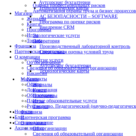
Аутсорсинг бухгалтерии
Оценка профессиональных рисков
Технологические карты
Автоматизация охраны труда и бизнес процессов
Магазин
АС БЕЗОПАСНОСТИ – SOFTWARE
Журналы
Программа по оценке рисков
Книги
Внедрение CRM
Программы
Игры
Экологические услуги
Товары
Лаборатория
Франшиза
Производственный лабораторной контроль
Партнерская программа
Специальная оценка условий труда
О компании
Другие услуги
Об организации
Аутсорсинг бухгалтерии
Сведения об образовательной организации
Технологические карты
Вакансии
Контакты
Магазин
Офисы
Журналы
Документация
Книги
Образование
Программы
Платные образовательные услуги
Игры
Руководство. Педагогический (научно-педагогическ
Товары
Новости
Франшиза
Блог
Партнерская программа
Спецпредложение
О компании
Акция месяца
Об организации
Сведения об образовательной организации