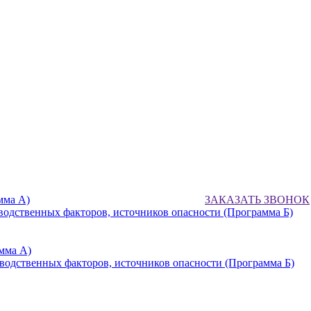
мма А)
ЗАКАЗАТЬ ЗВОНОК
водственных факторов, источников опасности (Программа Б)
мма А)
водственных факторов, источников опасности (Программа Б)