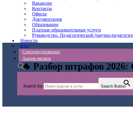
Вакансии
Контакты
Офисы
Документация
Образование
Платные образовательные услуги
Руководство. Педагогический (научно-педагогич
Новости
Блог
Спецпредложение
Акция месяца
🔥 Разбор штрафов 2026:
Search for:
Search Button
АС Безопасности
>
Блог