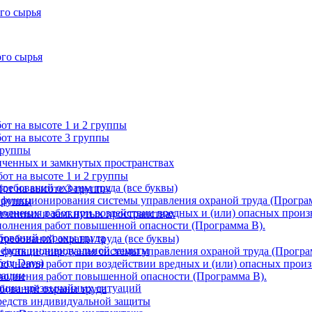
го сырья
ого сырья
т на высоте 1 и 2 группы
от на высоте 3 группы
группы
ниченных и замкнутых пространствах
от на высоте 1 и 2 группы
требований охраны труда (все буквы)
от на высоте 3 группы
 функционирования системы управления охраной труда (Програ
 группы
олнения работ при воздействии вредных и (или) опасных произ
ниченных и замкнутых пространствах
олнения работ повышенной опасности (Программа В).
бований охраны труда
требований охраны труда (все буквы)
редств индивидуальной защиты
 функционирования системы управления охраной труда (Програ
ety Days)
олнения работ при воздействии вредных и (или) опасных произ
зации
полнения работ повышенной опасности (Программа В).
ации чрезвычайных ситуаций
ебований охраны труда
редств индивидуальной защиты