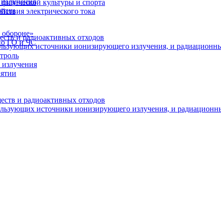
 излучения
физической культуры и спорта
иятии
йствия электрического тока
 обороне»
еств и радиоактивных отходов
по ГО и ЧС
пользующих источники ионизирующего излучения, и радиационн
троль
 излучения
иятии
ществ и радиоактивных отходов
пользующих источники ионизирующего излучения, и радиационн