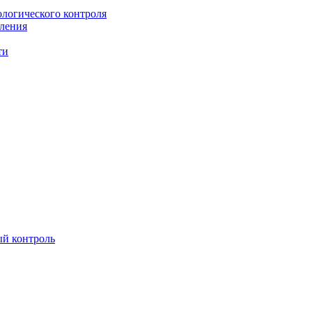
ологического контроля
вления
ти
ый контроль