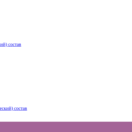
ий) состав
еский) состав
Ас Безопасности