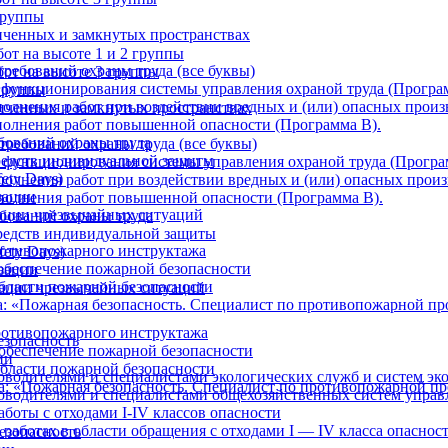
группы
ниченных и замкнутых пространствах
от на высоте 1 и 2 группы
требований охраны труда (все буквы)
от на высоте 3 группы
 функционирования системы управления охраной труда (Програ
 группы
олнения работ при воздействии вредных и (или) опасных произ
ниченных и замкнутых пространствах
олнения работ повышенной опасности (Программа В).
бований охраны труда
требований охраны труда (все буквы)
редств индивидуальной защиты
 функционирования системы управления охраной труда (Програ
ety Days)
олнения работ при воздействии вредных и (или) опасных произ
зации
полнения работ повышенной опасности (Программа В).
ации чрезвычайных ситуаций
ебований охраны труда
редств индивидуальной защиты
отивопожарного инструктажа
ety Days)
обеспечение пожарной безопасности
зации
бласти пожарной безопасности
ации чрезвычайных ситуаций
: «Пожарная безопасность. Специалист по противопожарной п
отивопожарного инструктажа
езопасность
обеспечение пожарной безопасности
ии
бласти пожарной безопасности
оводителями и специалистами экологических служб и систем эк
а: «Пожарная безопасность. Специалист по противопожарной п
ководителями и специалистами общехозяйственных систем управ
боты с отходами I-IV классов опасности
работах в области обращения с отходами I — IV класса опаснос
езопасность