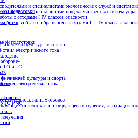
ии
оводителями и специалистами экологических служб и систем эк
ьной подготовки
ководителями и специалистами общехозяйственных систем упра
аботы с отходами I-IV классов опасности
зводстве
 работах в области обращения с отходами I — IV класса опаснос
ьной подготовки
физической культуры и спорта
йствия электрического тока
зводстве
 обороне»
по ГО и ЧС
оль
 излучения
физической культуры и спорта
иятии
йствия электрического тока
 обороне»
еств и радиоактивных отходов
по ГО и ЧС
пользующих источники ионизирующего излучения, и радиационн
троль
 излучения
иятии