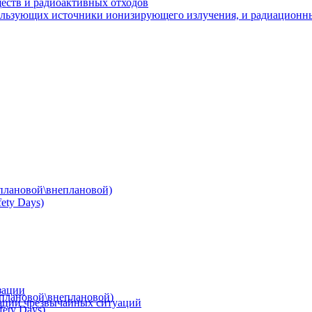
ществ и радиоактивных отходов
пользующих источники ионизирующего излучения, и радиационн
(плановой\внеплановой)
ety Days)
зации
(плановой\внеплановой)
ации чрезвычайных ситуаций
ety Days)