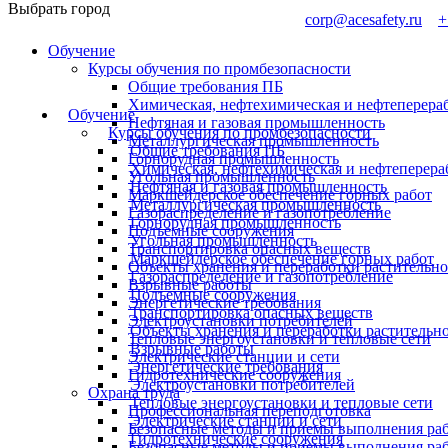
Выбрать город
corp@acesafety.ru
+
Обучение
Курсы обучения по промбезопасности
Общие требования ПБ
Химическая, нефтехимическая и нефтеперер
Обучение
Нефтяная и газовая промышленность
Курсы обучения по промбезопасности
Металлургическая промышленность
Общие требования ПБ
Горнорудная промышленность
Химическая, нефтехимическая и нефтепере
Угольная промышленность
Нефтяная и газовая промышленность
Маркшейдерское обеспечение горных работ
Металлургическая промышленность
Газораспределение и газопотребление
Горнорудная промышленность
Подъемные сооружения
Угольная промышленность
Транспортировка опасных веществ
Маркшейдерское обеспечение горных работ
Объекты хранения и переработки растительно
Газораспределение и газопотребление
Взрывные работы
Подъемные сооружения
Энергетические требования
Транспортировка опасных веществ
Электроустановки потребителей
Объекты хранения и переработки растительн
Тепловые энергоустановки и тепловые сети
Взрывные работы
Электрические станции и сети
Энергетические требования
Гидротехнические сооружения
Электроустановки потребителей
Охрана труда
Тепловые энергоустановки и тепловые сети
Профессиональная переподготовка
Электрические станции и сети
Безопасные методы и приемы выполнения рабо
Гидротехнические сооружения
Безопасные методы и приемы выполнения раб