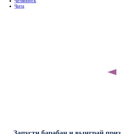
Челябинск
Чита
Запусти барабан и выиграй приз