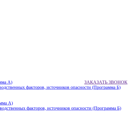
мма А)
ЗАКАЗАТЬ ЗВОНОК
водственных факторов, источников опасности (Программа Б)
мма А)
водственных факторов, источников опасности (Программа Б)