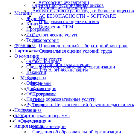
Аутсорсинг бухгалтерии
Оценка профессиональных рисков
Технологические карты
Автоматизация охраны труда и бизнес процессов
Магазин
АС БЕЗОПАСНОСТИ – SOFTWARE
Журналы
Программа по оценке рисков
Книги
Внедрение CRM
Программы
Игры
Экологические услуги
Товары
Лаборатория
Франшиза
Производственный лабораторной контроль
Партнерская программа
Специальная оценка условий труда
О компании
Другие услуги
Об организации
Аутсорсинг бухгалтерии
Сведения об образовательной организации
Технологические карты
Вакансии
Контакты
Магазин
Офисы
Журналы
Документация
Книги
Образование
Программы
Платные образовательные услуги
Игры
Руководство. Педагогический (научно-педагогическ
Товары
Новости
Франшиза
Блог
Партнерская программа
Спецпредложение
О компании
Акция месяца
Об организации
Сведения об образовательной организации