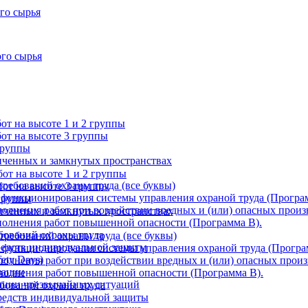
го сырья
ого сырья
т на высоте 1 и 2 группы
от на высоте 3 группы
группы
ниченных и замкнутых пространствах
от на высоте 1 и 2 группы
требований охраны труда (все буквы)
от на высоте 3 группы
 функционирования системы управления охраной труда (Програ
 группы
олнения работ при воздействии вредных и (или) опасных произ
ниченных и замкнутых пространствах
олнения работ повышенной опасности (Программа В).
бований охраны труда
требований охраны труда (все буквы)
редств индивидуальной защиты
 функционирования системы управления охраной труда (Програ
ety Days)
олнения работ при воздействии вредных и (или) опасных произ
зации
полнения работ повышенной опасности (Программа В).
ации чрезвычайных ситуаций
ебований охраны труда
редств индивидуальной защиты