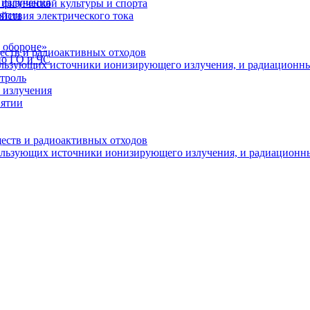
 излучения
физической культуры и спорта
иятии
йствия электрического тока
 обороне»
еств и радиоактивных отходов
по ГО и ЧС
пользующих источники ионизирующего излучения, и радиационн
троль
 излучения
иятии
ществ и радиоактивных отходов
пользующих источники ионизирующего излучения, и радиационн