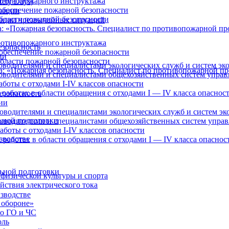
отивопожарного инструктажа
ety Days)
обеспечение пожарной безопасности
зации
бласти пожарной безопасности
ации чрезвычайных ситуаций
: «Пожарная безопасность. Специалист по противопожарной п
отивопожарного инструктажа
езопасность
обеспечение пожарной безопасности
ии
бласти пожарной безопасности
оводителями и специалистами экологических служб и систем эк
а: «Пожарная безопасность. Специалист по противопожарной п
ководителями и специалистами общехозяйственных систем управ
боты с отходами I-IV классов опасности
работах в области обращения с отходами I — IV класса опаснос
езопасность
ии
оводителями и специалистами экологических служб и систем эк
ьной подготовки
ководителями и специалистами общехозяйственных систем упра
аботы с отходами I-IV классов опасности
зводстве
 работах в области обращения с отходами I — IV класса опаснос
ьной подготовки
физической культуры и спорта
йствия электрического тока
зводстве
 обороне»
по ГО и ЧС
оль