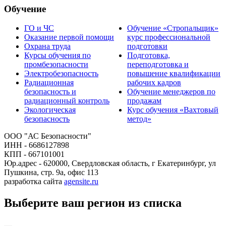
Обучение
ГО и ЧС
Обучение «Стропальщик»
Оказание первой помощи
курс профессиональной
Охрана труда
подготовки
Курсы обучения по
Подготовка,
промбезопасности
переподготовка и
Электробезопасность
повышение квалификации
Радиационная
рабочих кадров
безопасность и
Обучение менеджеров по
радиационный контроль
продажам
Экологическая
Курс обучения «Вахтовый
безопасность
метод»
ООО "АС Безопасности"
ИНН - 6686127898
КПП - 667101001
Юр.адрес - 620000, Свердловская область, г Екатеринбург, ул
Пушкина, стр. 9а, офис 113
разработка сайта
agensite.ru
Выберите ваш регион из списка