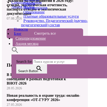
Экология на предприятии в 2026 году:
Спецпредложение
Офисы
отходы, экологическая отчетность,
Акция месяца
Документация
паспорта отходов и экологическая
Образование
документация
Платные образовательные услуги
07.08.2026
Руководство. Педагогический (научно-
педагогический) состав
Новости
Смотреть все
Блог
Спецпредложение
Акция месяца
Search for:
Последние новости
Search Button
В Роструде прошло первое отраслевое
совещание в рамках подготовки к
ВНОТ-2026
28.05.2026
Новая реальность в охране труда: онлайн-
конференция «ОТ-ГУРУ 2026»
27.05.2026